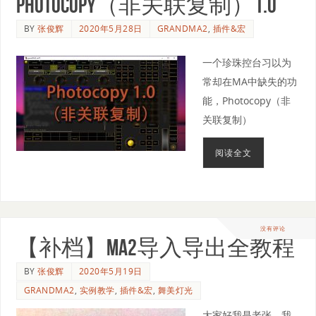
Photocopy（非关联复制）1.0
BY
张俊辉
2020年5月28日
GRANDMA2
,
插件&宏
一个珍珠控台习以为
常却在MA中缺失的功
能，Photocopy（非
关联复制）
阅读全文
没有评论
【补档】MA2导入导出全教程
BY
张俊辉
2020年5月19日
GRANDMA2
,
实例教学
,
插件&宏
,
舞美灯光
大家好我是老张，我