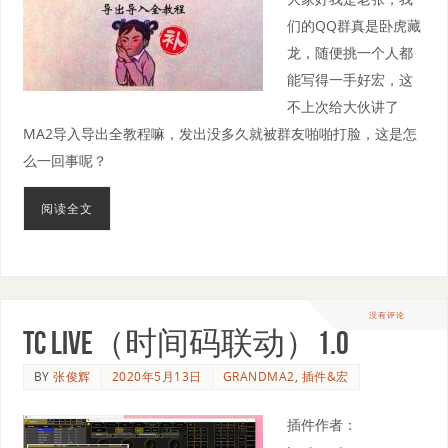
们的QQ群真是卧虎藏
龙，随便挑一个人都
能写得一手好宏，这
不上次给大伙讲了
MA2导入导出全教程嘛，发出没多久就被群友啪啪打脸，这是怎
么一回事呢？
阅读全文
没有评论
TC Live（时间码联动）1.0
BY
张俊辉
2020年5月13日
GRANDMA2
,
插件&宏
插件作者：