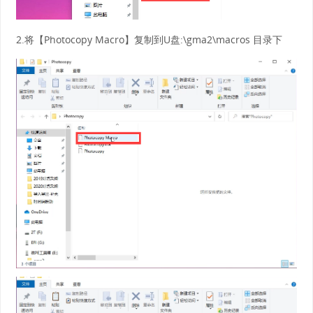
2.将【Photocopy Macro】复制到U盘:\gma2\macros 目录下