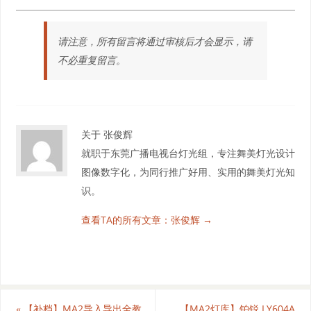
请注意，所有留言将通过审核后才会显示，请
不必重复留言。
关于 张俊辉
就职于东莞广播电视台灯光组，专注舞美灯光设计
图像数字化，为同行推广好用、实用的舞美灯光知
识。
查看TA的所有文章：张俊辉
→
«
【补档】MA2导入导出全教
【MA2灯库】铂锐 LY604A