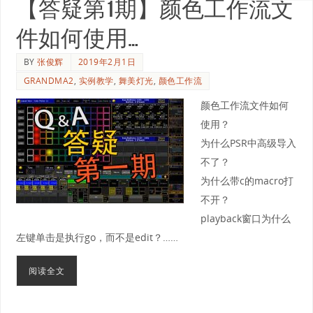
【答疑第1期】颜色工作流文
件如何使用…
BY
张俊辉
2019年2月1日
GRANDMA2
,
实例教学
,
舞美灯光
,
颜色工作流
颜色工作流文件如何
使用？
为什么PSR中高级导入
不了？
为什么带c的macro打
不开？
playback窗口为什么
左键单击是执行go，而不是edit？……
阅读全文