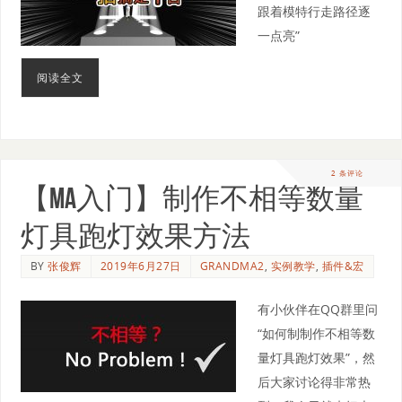
跟着模特行走路径逐
一点亮​”
阅读全文
2 条评论
【MA入门】制作不相等数量
灯具跑灯效果方法
BY
张俊辉
2019年6月27日
GRANDMA2
,
实例教学
,
插件&宏
有小伙伴在QQ群里问
“如何制制作不相等数
量灯具跑灯效果”，然
后大家讨论得非常热