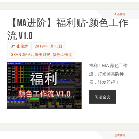
6 条评论
【MA进阶】福利贴-颜色工作
流 V1.0
BY
张俊辉
2019年1月15日
GRANDMA2
,
舞美灯光
,
颜色工作流
福利！MA 颜色工作
流，灯光师高阶神
器，转发即得！
阅读全文
没有评论