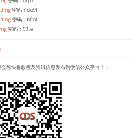
dmg
密码：qrp7
2.dmg
密码：du9l
1.dmg
密码：bfml
dmg
密码：93te
长
我会尽快将教程及资讯信息发布到微信公众平台上：