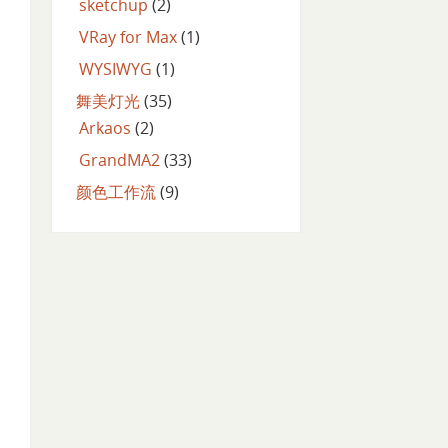
sketchup
(2)
VRay for Max
(1)
WYSIWYG
(1)
舞美灯光
(35)
Arkaos
(2)
GrandMA2
(33)
颜色工作流
(9)