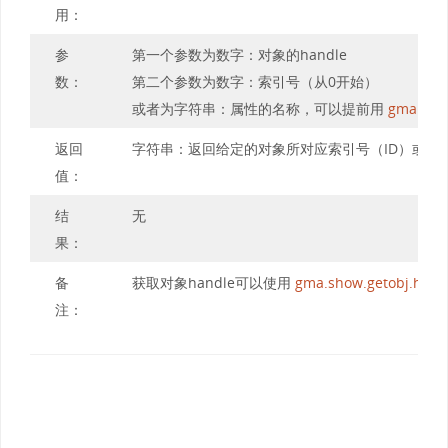
用：
参
第一个参数为数字：对象的handle
数：
第二个参数为数字：索引号（从0开始）
或者为字符串：属性的名称，可以提前用
gma.show
返回
字符串：返回给定的对象所对应索引号（ID）或属
值：
结
无
果：
备
获取对象handle可以使用
gma.show.getobj.handl
注：