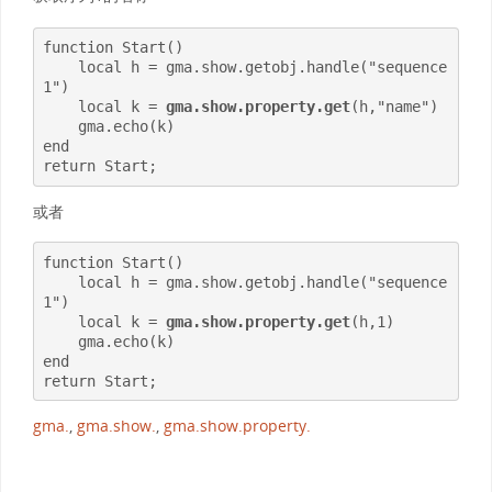
function Start()

    local h = gma.show.getobj.handle("sequence 
1")

    local k = 
gma.show.property.get
(h,"name")

    gma.echo(k) 

end

return Start;
或者
function Start()

    local h = gma.show.getobj.handle("sequence 
1")

    local k = 
gma.show.property.get
(h,1)

    gma.echo(k) 

end

return Start;
gma.
,
gma.show.
,
gma.show.property.