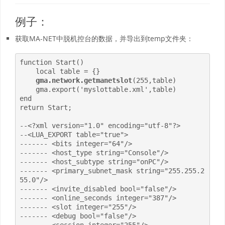
例子：
获取MA-NET中脱机控台的数据，并导出到temp文件夹：
function Start()

    local table = {}

gma.network.getmanetslot
(255,table) 

    gma.export('myslottable.xml',table)

end

return Start;

--<?xml version="1.0" encoding="utf-8"?>

--<LUA_EXPORT table="true">

-------	<bits integer="64"/>

-------	<host_type string="Console"/>

-------	<host_subtype string="onPC"/>

-------	<primary_subnet_mask string="255.255.2
55.0"/>

-------	<invite_disabled bool="false"/>

-------	<online_seconds integer="387"/>

-------	<slot integer="255"/>

-------	<debug bool="false"/>
