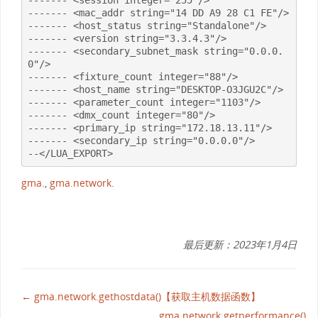
-------	<session integer="255"/>

-------	<mac_addr string="14 DD A9 28 C1 FE"/>

-------	<host_status string="Standalone"/>

-------	<version string="3.3.4.3"/>

-------	<secondary_subnet_mask string="0.0.0.
0"/>

-------	<fixture_count integer="88"/>

-------	<host_name string="DESKTOP-O3JGU2C"/>

-------	<parameter_count integer="1103"/>

-------	<dmx_count integer="80"/>

-------	<primary_ip string="172.18.13.11"/>

-------	<secondary_ip string="0.0.0.0"/>

--</LUA_EXPORT>
gma.
,
gma.network.
最后更新：2023年1月4日
← gma.network.gethostdata()【获取主机数据函数】
gma.network.getperformance()