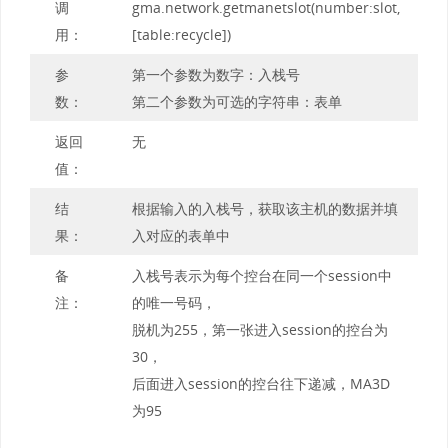
调
gma.network.getmanetslot(number:slot,
用：
[table:recycle])
参
第一个参数为数字：入栈号
数：
第二个参数为可选的字符串：表单
返回
无
值：
结
根据输入的入栈号，获取该主机的数据并填
果：
入对应的表单中
备
入栈号表示为每个控台在同一个session中
注：
的唯一号码，
脱机为255，第一张进入session的控台为
30，
后面进入session的控台往下递减，MA3D
为95