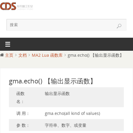
主页
文档
MA2 Lua 函数库
gma.echo() 【输出显示函数】
gma.echo() 【输出显示函数】
函数
输出显示函数
名：
调 用：
gma.echo(all kind of values)
参 数：
字符串、数字、或变量