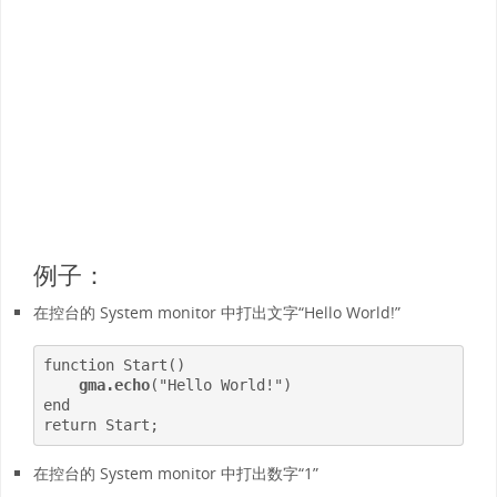
例子：
在控台的 System monitor 中打出文字“Hello World!”
function Start()

gma.echo
("Hello World!")

end

return Start;
在控台的 System monitor 中打出数字“1”