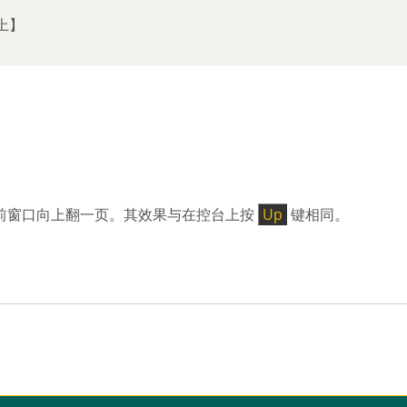
上】
当前窗口向上翻一页。其效果与在控台上按
Up
键相同。