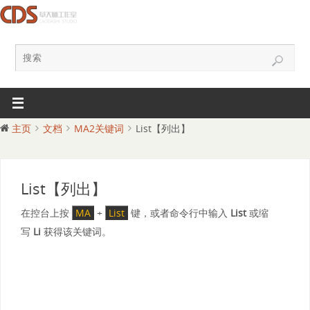
主页
文档
MA2关键词
List【列出】
List【列出】
在控台上按
MA
+
List
键，或者命令行中输入
List
或缩
写
Li
获得该关键词。