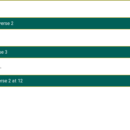
。
verse 2
se 3
改。
rse 2 at 12